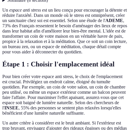
Sommaire
(
8
sections
)
Un
espace anti stress
est un lieu conçu pour encourager la détente et
réduire l'anxiété. Dans un monde où le stress est omniprésent, créer
un sanctuaire chez soi est essentiel. Selon une étude de l'
ADEME
,
73% des Français ressentent le besoin d'aménager des lieux de repos
dans leur habitat afin d'améliorer leur bien-être mental. L'idée est de
transformer un coin de votre maison en un véritable havre de paix,
propice à la relaxation et à la méditation. Que ce soit un coin lecture,
un bureau zen, ou un espace de méditation, chaque détail compte
pour vous aider à déconnecter du quotidien.
Étape 1 : Choisir l'emplacement idéal
Pour bien créer votre espace anti stress, le choix de l'emplacement
est crucial. Privilégiez un endroit calme, éloigné du tumulte
quotidien. Par exemple, un coin de votre salon, un coin de chambre
peu utilisé, ou même un espace extérieur comme un balcon peuvent
faire l'affaire. Pour maximiser l'effet apaisant, assurez-vous que cet
espace soit baigné de lumière naturelle. Selon des chercheurs de
l'
INSEE
, 55% des personnes se sentent plus relaxées lorsqu'elles
bénéficient d'une lumière naturelle suffisante.
Un autre critère à considérer est le bruit ambiant. Si l'extérieur est
trop bruyant, envisagez d'ajouter des rideaux épaisses ou des médias