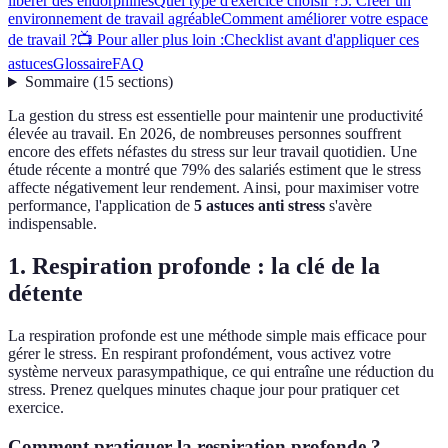
libérer des endorphines
Quel type d'exercice choisir ?
5. Créer un
environnement de travail agréable
Comment améliorer votre espace
de travail ?
📺 Pour aller plus loin :
Checklist avant d'appliquer ces
astuces
Glossaire
FAQ
Sommaire
(
15
sections
)
La gestion du stress est essentielle pour maintenir une productivité
élevée au travail. En 2026, de nombreuses personnes souffrent
encore des effets néfastes du stress sur leur travail quotidien. Une
étude récente a montré que 79% des salariés estiment que le stress
affecte négativement leur rendement. Ainsi, pour maximiser votre
performance, l'application de
5 astuces anti stress
s'avère
indispensable.
1. Respiration profonde : la clé de la
détente
La respiration profonde est une méthode simple mais efficace pour
gérer le stress. En respirant profondément, vous activez votre
système nerveux parasympathique, ce qui entraîne une réduction du
stress. Prenez quelques minutes chaque jour pour pratiquer cet
exercice.
Comment pratiquer la respiration profonde ?