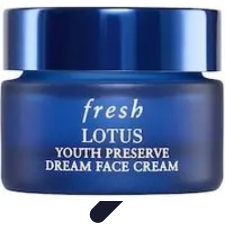
Astuces Anti Stress
Astuces Naturelles
Astuces Pratiques
Méditation et
Relaxation
Routines et Habitudes
Techniques de Relaxation
Astuces Anti Stress