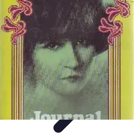
Astuces Anti Stress
Astuces Naturelles
Astuces Pratiques
Méditation et
Relaxation
Routines et Habitudes
Techniques de Relaxation
Astuces Anti Stress