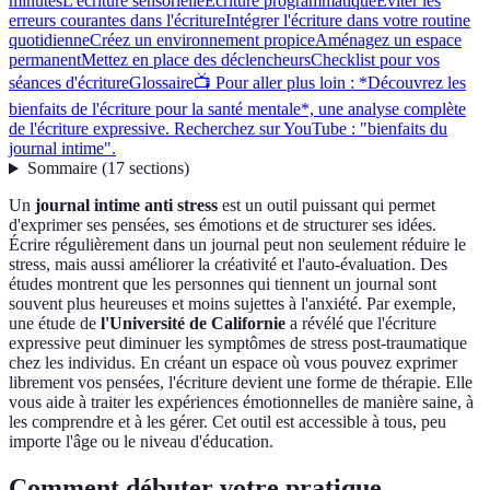
minutes
L'écriture sensorielle
Écriture programmatique
Éviter les
erreurs courantes dans l'écriture
Intégrer l'écriture dans votre routine
quotidienne
Créez un environnement propice
Aménagez un espace
permanent
Mettez en place des déclencheurs
Checklist pour vos
séances d'écriture
Glossaire
📺 Pour aller plus loin : *Découvrez les
bienfaits de l'écriture pour la santé mentale*, une analyse complète
de l'écriture expressive. Recherchez sur YouTube : "bienfaits du
journal intime".
Sommaire
(
17
sections
)
Un
journal intime anti stress
est un outil puissant qui permet
d'exprimer ses pensées, ses émotions et de structurer ses idées.
Écrire régulièrement dans un journal peut non seulement réduire le
stress, mais aussi améliorer la créativité et l'auto-évaluation. Des
études montrent que les personnes qui tiennent un journal sont
souvent plus heureuses et moins sujettes à l'anxiété. Par exemple,
une étude de
l'Université de Californie
a révélé que l'écriture
expressive peut diminuer les symptômes de stress post-traumatique
chez les individus. En créant un espace où vous pouvez exprimer
librement vos pensées, l'écriture devient une forme de thérapie. Elle
vous aide à traiter les expériences émotionnelles de manière saine, à
les comprendre et à les gérer. Cet outil est accessible à tous, peu
importe l'âge ou le niveau d'éducation.
Comment débuter votre pratique