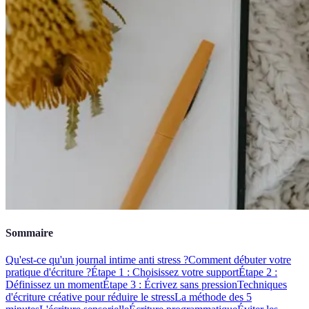
Sommaire
Qu'est-ce qu'un journal intime anti stress ?
Comment débuter votre
pratique d'écriture ?
Étape 1 : Choisissez votre support
Étape 2 :
Définissez un moment
Étape 3 : Écrivez sans pression
Techniques
d'écriture créative pour réduire le stress
La méthode des 5