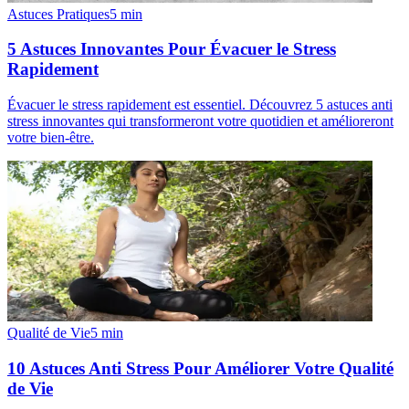
Astuces Pratiques
5
min
5 Astuces Innovantes Pour Évacuer le Stress
Rapidement
Évacuer le stress rapidement est essentiel. Découvrez 5 astuces anti
stress innovantes qui transformeront votre quotidien et amélioreront
votre bien-être.
Qualité de Vie
5
min
10 Astuces Anti Stress Pour Améliorer Votre Qualité
de Vie