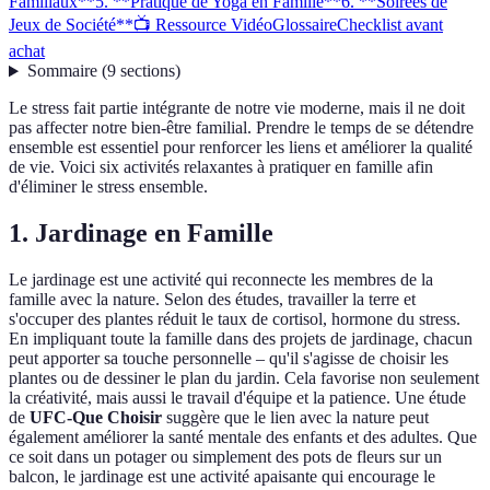
Familiaux**
5. **Pratique de Yoga en Famille**
6. **Soirées de
Jeux de Société**
📺 Ressource Vidéo
Glossaire
Checklist avant
achat
Sommaire
(
9
sections
)
Le stress fait partie intégrante de notre vie moderne, mais il ne doit
pas affecter notre bien-être familial. Prendre le temps de se détendre
ensemble est essentiel pour renforcer les liens et améliorer la qualité
de vie. Voici six activités relaxantes à pratiquer en famille afin
d'éliminer le stress ensemble.
1.
Jardinage en Famille
Le jardinage est une activité qui reconnecte les membres de la
famille avec la nature. Selon des études, travailler la terre et
s'occuper des plantes réduit le taux de cortisol, hormone du stress.
En impliquant toute la famille dans des projets de jardinage, chacun
peut apporter sa touche personnelle – qu'il s'agisse de choisir les
plantes ou de dessiner le plan du jardin. Cela favorise non seulement
la créativité, mais aussi le travail d'équipe et la patience. Une étude
de
UFC-Que Choisir
suggère que le lien avec la nature peut
également améliorer la santé mentale des enfants et des adultes. Que
ce soit dans un potager ou simplement des pots de fleurs sur un
balcon, le jardinage est une activité apaisante qui encourage le