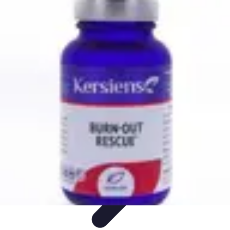
Astuces Anti Stress
Astuces Naturelles
Astuces Pratiques
Méditation et
Relaxation
Routines et Habitudes
Techniques de Relaxation
Astuces Anti Stress