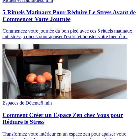
Rituels et Habitudes
6
min
5 Rituels Matinaux Pour Réduire Le Stress Avant de
Commencer Votre Journée
Commencez votre journée du bon pied avec ces 5 rituels matinaux
anti stress, conçus pour apaiser l'esprit et booster votre bien-être.
Espaces de Détente
6
min
Comment Créer un Espace Zen chez Vous pour
Réduire le Stress
Transformez votre intérieur en un espace zen pour apaiser votre