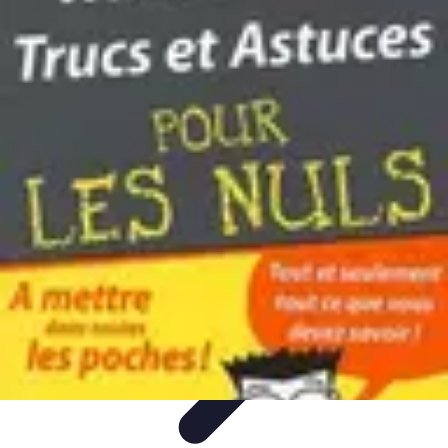
Astuces Anti Stress
Astuces Naturelles
Astuces Pratiques
Méditation et
Relaxation
Routines et Habitudes
Techniques de Relaxation
Astuces Anti Stress