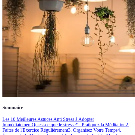
Sommaire
Les 10 Meilleures Astuces Anti Stress à Adopter
Immédiatement
Qu'est-ce que le stress ?
1. Pratiquez la Méditation
2.
Faites de l'Exercice Régulièrement
3. Organisez Votre Temps
4.