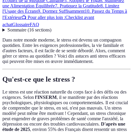
Écoutez de la Musique Calmante
5. Adoptez le Yoga
6. Maintenez
une Alimentation Équilibrée
7. Pratiquez la Gratitude
8. Limitez
l'Usage des Écrans
9. Dormez Suffisamment
10. Passez du Temps à
l'Extérieur
📺 Pour aller plus loin :
Checklist avant
achat
Glossaire
FAQ
Sommaire
(
16
sections
)
Dans notre monde moderne, le stress est devenu un compagnon
quotidien. Entre les exigences professionnelles, la vie familiale et
d'autres facteurs, il est facile de se sentir débordé. Alors, comment
gérer ce stress au quotidien ? Voici dix astuces anti stress efficaces
qui peuvent être mises en œuvre immédiatement.
Qu'est-ce que le stress ?
Le stress est une réaction naturelle du corps face à des défis ou des
exigences. Selon
l'INSERM
, il se manifeste par des réactions
psychologiques, physiologiques ou comportementales. Il est crucial
de comprendre que le stress, en soi, n'est pas mauvais. Un stress
modéré peut même être motivant ! Cependant, un stress chronique
peut engendrer de graves problèmes de santé comme l'anxiété, la
dépression ou encore des troubles cardiovasculaires.
D'après une
étude de 2025
, environ 55% des Français disent ressentir un stress