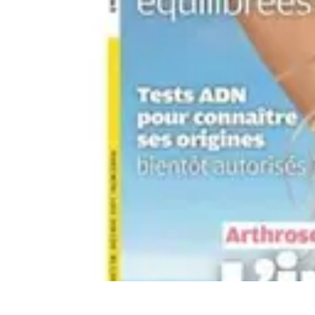
Astuces Anti Stress
Astuces Naturelles
Astuces Pratiques
Méditation et Relaxation
Routines
Astuces Anti Stress