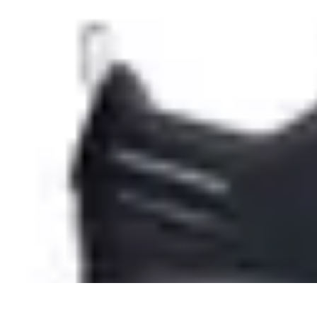
Astuces Anti Stress
Astuces Naturelles
Astuces Pratiques
Méditation et Relaxation
Routines
Astuces Anti Stress