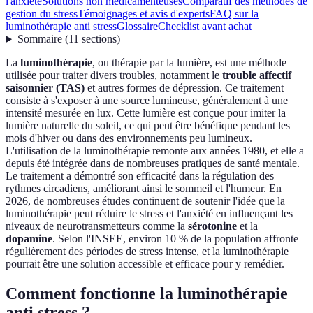
l'anxiété
Solutions non médicamenteuses
Comparatif des méthodes de
gestion du stress
Témoignages et avis d'experts
FAQ sur la
luminothérapie anti stress
Glossaire
Checklist avant achat
Sommaire
(
11
sections
)
La
luminothérapie
, ou thérapie par la lumière, est une méthode
utilisée pour traiter divers troubles, notamment le
trouble affectif
saisonnier (TAS)
et autres formes de dépression. Ce traitement
consiste à s'exposer à une source lumineuse, généralement à une
intensité mesurée en lux. Cette lumière est conçue pour imiter la
lumière naturelle du soleil, ce qui peut être bénéfique pendant les
mois d'hiver ou dans des environnements peu lumineux.
L'utilisation de la luminothérapie remonte aux années 1980, et elle a
depuis été intégrée dans de nombreuses pratiques de santé mentale.
Le traitement a démontré son efficacité dans la régulation des
rythmes circadiens, améliorant ainsi le sommeil et l'humeur. En
2026, de nombreuses études continuent de soutenir l'idée que la
luminothérapie peut réduire le stress et l'anxiété en influençant les
niveaux de neurotransmetteurs comme la
sérotonine
et la
dopamine
. Selon l'INSEE, environ 10 % de la population affronte
régulièrement des périodes de stress intense, et la luminothérapie
pourrait être une solution accessible et efficace pour y remédier.
Comment fonctionne la luminothérapie
anti stress ?