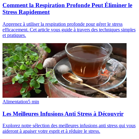
Comment la Respiration Profonde Peut Éliminer le
Stress Rapidement
Apprenez à utiliser la respiration profonde pour gérer le stress
efficacement. Cet article vous guide à travers des techniques simples
et pratiques.
Alimentation
5
min
Les Meilleures Infusions Anti Stress à Découvrir
Explorez notre sélection des meilleures infusions anti stress qui vous
aideront à apaiser votre esprit et à réduire le stress.