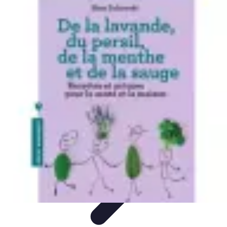
Astuces Anti Stress
Astuces Naturelles
Astuces Pratiques
Méditation et
Relaxation
Routines et Habitudes
Techniques de Relaxation
Astuces Anti Stress