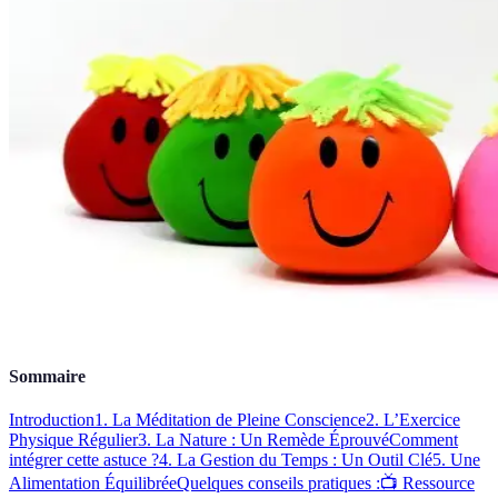
Sommaire
Introduction
1. La Méditation de Pleine Conscience
2. L’Exercice
Physique Régulier
3. La Nature : Un Remède Éprouvé
Comment
intégrer cette astuce ?
4. La Gestion du Temps : Un Outil Clé
5. Une
Alimentation Équilibrée
Quelques conseils pratiques :
📺 Ressource