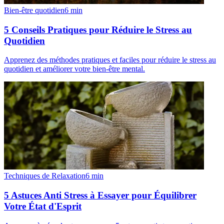
Bien-être quotidien
6
min
5 Conseils Pratiques pour Réduire le Stress au
Quotidien
Apprenez des méthodes pratiques et faciles pour réduire le stress au
quotidien et améliorer votre bien-être mental.
Techniques de Relaxation
6
min
5 Astuces Anti Stress à Essayer pour Équilibrer
Votre État d'Esprit