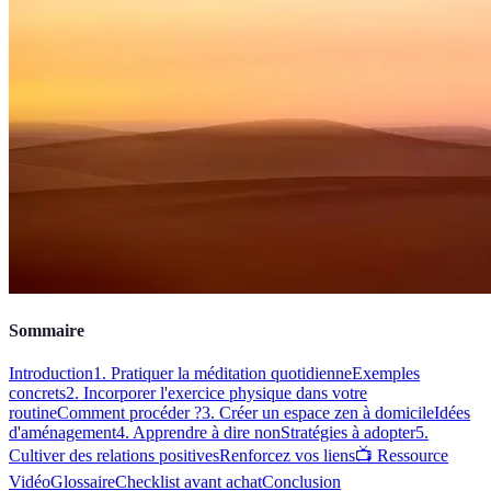
Sommaire
Introduction
1. Pratiquer la méditation quotidienne
Exemples
concrets
2. Incorporer l'exercice physique dans votre
routine
Comment procéder ?
3. Créer un espace zen à domicile
Idées
d'aménagement
4. Apprendre à dire non
Stratégies à adopter
5.
Cultiver des relations positives
Renforcez vos liens
📺 Ressource
Vidéo
Glossaire
Checklist avant achat
Conclusion