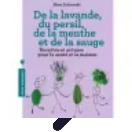
Astuces Anti Stress
Astuces Naturelles
Astuces Pratiques
Méditation et
Relaxation
Routines et Habitudes
Techniques de Relaxation
Astuces Anti Stress