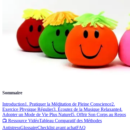
Sommaire
Introduction
1. Pratiquer la Méditation de Pleine Conscience
2.
Exercice Physique Régulier
3. Écoutez de la Musique Relaxante
4.
Adopter un Mode de Vie Plus Naturel
5. Offrir Son Corps au Repos
📺 Ressource Vidéo
Tableau Comparatif des Méthodes
Antistress
Glossaire
Checklist avant achat
FAQ