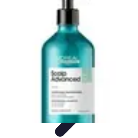
Astuces Anti Stress
Astuces Naturelles
Astuces Pratiques
Méditation et
Relaxation
Routines et Habitudes
Techniques de Relaxation
Astuces Anti Stress