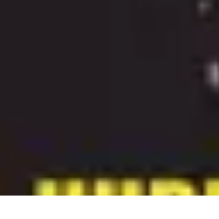
Astuces Anti Stress
Astuces Naturelles
Astuces Pratiques
Méditation et Relaxation
Routines
Astuces Anti Stress