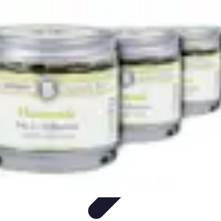
Astuces Anti Stress
Astuces Naturelles
Astuces Pratiques
Méditation et
Relaxation
Routines et Habitudes
Techniques de Relaxation
Astuces Anti Stress