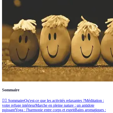
Sommaire
🧘‍♂️ Sommaire
Qu'est-ce que les activités relaxantes ?
Méditation :
votre refuge intérieur
Marche en pleine nature : un antidote
puissant
Yoga : l'harmonie entre corps et esprit
Bains aromatiques :