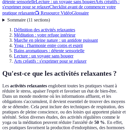
détente sensorielle
Lecture : un voyage sans bouger
Arts créatifs :
s'exprimer pour se relaxer
Checklist avant de commencer votre
pratique relaxante
📺 Ressource Vidéo
Glossaire
Sommaire
(
11
sections
)
Définition des activités relaxantes
Méditation : votre refuge intérieur
Marche en pleine nature : un antidote puissant
Yoga : l'harmonie entre corps et esprit
Bains aromatiques : détente sensorielle
Lecture : un voyage sans bouger
Arts créatifs : s'exprimer pour se relaxer
Qu'est-ce que les activités relaxantes ?
Les
activités relaxantes
englobent toutes les pratiques visant à
réduire le stress, apaiser l'esprit et favoriser un état de bien-être.
Dans un monde moderne où les informations affluent, et les
obligations s'accumulent, il devient essentiel de trouver des moyens
de se détendre. Cela peut inclure des techniques de respiration, des
pratiques de pleine conscience, ou des loisirs qui apportent plaisir et
sérénité. Selon diverses études, des activités régulières comme le
yoga ou la méditation peuvent réduire l'anxiété de
50 %
. En effet,
ces pratiques favorisent la production d'endorphines, des hormones