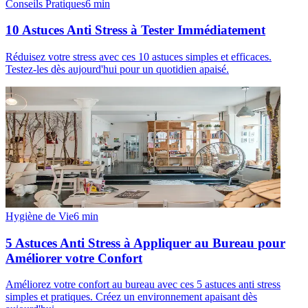
Conseils Pratiques
6
min
10 Astuces Anti Stress à Tester Immédiatement
Réduisez votre stress avec ces 10 astuces simples et efficaces.
Testez-les dès aujourd'hui pour un quotidien apaisé.
Hygiène de Vie
6
min
5 Astuces Anti Stress à Appliquer au Bureau pour
Améliorer votre Confort
Améliorez votre confort au bureau avec ces 5 astuces anti stress
simples et pratiques. Créez un environnement apaisant dès