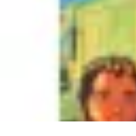
Astuces Anti Stress
Astuces Naturelles
Astuces Pratiques
Méditation et Relaxation
Routines
Astuces Anti Stress