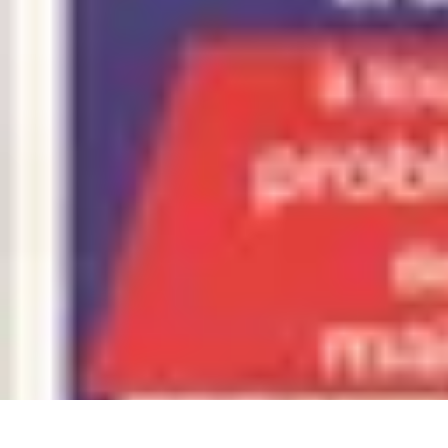
Astuces Anti Stress
Astuces Naturelles
Astuces Pratiques
Méditation et Relaxation
Routines
Astuces Anti Stress