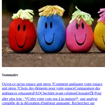
Sommaire
Qu'est-ce qu'un espace anti stress ?
Comment aménager votre espace
anti stress ?
Choix des éléments pour votre espace
Comparaison des
ambiances relaxantes
FAQ
Checklist avant création
Glossaire
📺 Pour
aller plus loin : *[Créer votre coin zen à la maison]*, une analyse
complète de la décoration d'intérieur apaisante. Recherchez sur