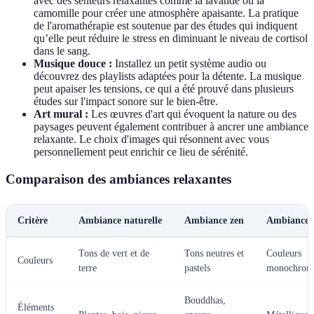
avec des senteurs relaxantes comme la lavande ou la
camomille pour créer une atmosphère apaisante. La pratique
de l'aromathérapie est soutenue par des études qui indiquent
qu’elle peut réduire le stress en diminuant le niveau de cortisol
dans le sang.
Musique douce :
Installez un petit système audio ou
découvrez des playlists adaptées pour la détente. La musique
peut apaiser les tensions, ce qui a été prouvé dans plusieurs
études sur l'impact sonore sur le bien-être.
Art mural :
Les œuvres d'art qui évoquent la nature ou des
paysages peuvent également contribuer à ancrer une ambiance
relaxante. Le choix d'images qui résonnent avec vous
personnellement peut enrichir ce lieu de sérénité.
Comparaison des ambiances relaxantes
Critère
Ambiance naturelle
Ambiance zen
Ambiance 
Tons de vert et de
Tons neutres et
Couleurs
Couleurs
terre
pastels
monochrom
Bouddhas,
Éléments