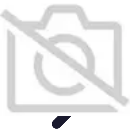
Astuces Anti Stress
Astuces Naturelles
Astuces Pratiques
Méditation et
Relaxation
Routines et Habitudes
Techniques de Relaxation
Astuces Anti Stress