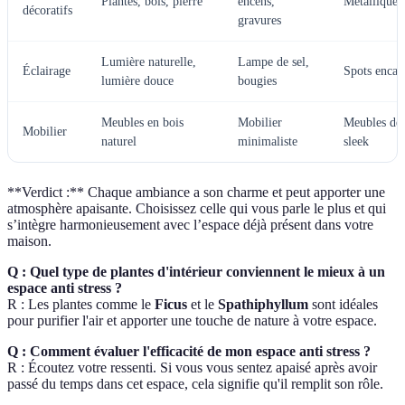
Plantes, bois, pierre
encens,
Métallique e
décoratifs
gravures
Lumière naturelle,
Lampe de sel,
Éclairage
Spots encast
lumière douce
bougies
Meubles en bois
Mobilier
Meubles de
Mobilier
naturel
minimaliste
sleek
**Verdict :** Chaque ambiance a son charme et peut apporter une
atmosphère apaisante. Choisissez celle qui vous parle le plus et qui
s’intègre harmonieusement avec l’espace déjà présent dans votre
maison.
Q : Quel type de plantes d'intérieur conviennent le mieux à un
espace anti stress ?
R : Les plantes comme le
Ficus
et le
Spathiphyllum
sont idéales
pour purifier l'air et apporter une touche de nature à votre espace.
Q : Comment évaluer l'efficacité de mon espace anti stress ?
R : Écoutez votre ressenti. Si vous vous sentez apaisé après avoir
passé du temps dans cet espace, cela signifie qu'il remplit son rôle.