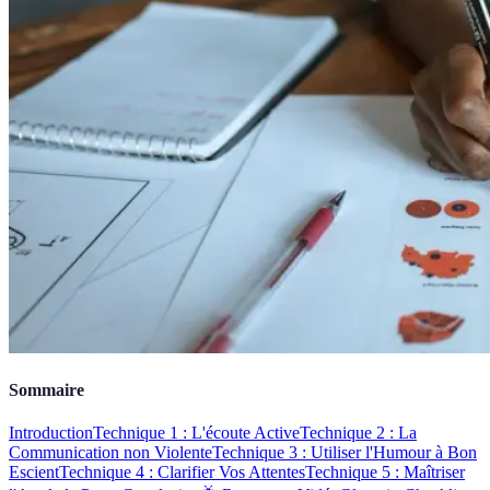
Sommaire
Introduction
Technique 1 : L'écoute Active
Technique 2 : La
Communication non Violente
Technique 3 : Utiliser l'Humour à Bon
Escient
Technique 4 : Clarifier Vos Attentes
Technique 5 : Maîtriser