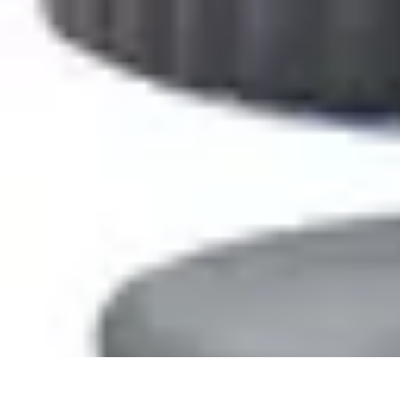
Astuces Anti Stress
Astuces Naturelles
Astuces Pratiques
Méditation et Relaxation
Routines
Astuces Anti Stress