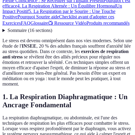
Pleine Conscience : Se Recentrer sur l'Instant Présent
Pourquoi c'est
efficace
4. La Respiration Alternée : Un Équilibre Hormonal
Un
Impact Positif
5. La Respiration par le Sourire : Une Touche
Positive
Pourquoi Sourire aide
Checklist avant d'adopter ces
Exercices
FAQ
Glossaire
📺 Ressource Vidéo
Produits recommandés
Sommaire
(
16
sections
)
Le stress est devenu omniprésent dans nos vies modernes. Selon une
étude de l'
INSEE
, 20 % des adultes français souffrent d'anxiété liée
au stress quotidien. Dans ce contexte, les
exercices de respiration
anti stress
se révèlent être des alliés précieux pour réguler nos
émotions et retrouver la sérénité. Ces techniques simples offrent un
moyen efficace d'apaiser l'esprit, de diminuer la réponse au stress et
d'améliorer notre bien-être général. Pas besoin d'être un expert en
méditation ou en yoga : tout le monde peut les pratiquer, à tout
moment.
1. La Respiration Diaphragmatique : Un
Ancrage Fondamental
La respiration diaphragmatique, ou abdominale, est l'une des
techniques de respiration les plus efficaces pour combattre le stress.
Lorsque vous respirez profondément par le diaphragm, vous activez
le système nerveux parasympathique, ce qui aide à calmer l'esprit et