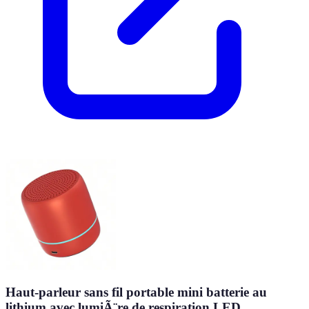
Haut-parleur sans fil portable mini batterie au
lithium avec lumiÃ¨re de respiration LED