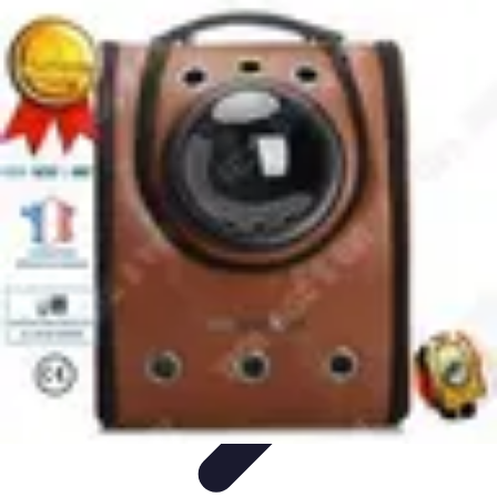
Astuces Anti Stress
Astuces Naturelles
Astuces Pratiques
Méditation et
Relaxation
Routines et Habitudes
Techniques de Relaxation
Astuces Anti Stress