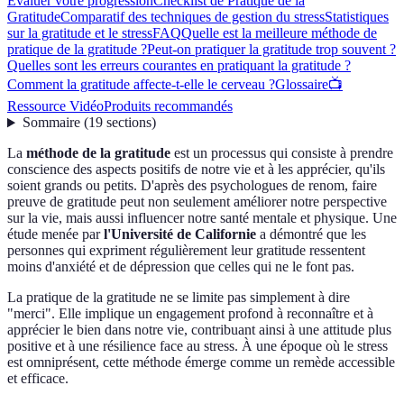
Évaluer votre progression
Checklist de Pratique de la
Gratitude
Comparatif des techniques de gestion du stress
Statistiques
sur la gratitude et le stress
FAQ
Quelle est la meilleure méthode de
pratique de la gratitude ?
Peut-on pratiquer la gratitude trop souvent ?
Quelles sont les erreurs courantes en pratiquant la gratitude ?
Comment la gratitude affecte-t-elle le cerveau ?
Glossaire
📺
Ressource Vidéo
Produits recommandés
Sommaire
(
19
sections
)
La
méthode de la gratitude
est un processus qui consiste à prendre
conscience des aspects positifs de notre vie et à les apprécier, qu'ils
soient grands ou petits. D'après des psychologues de renom, faire
preuve de gratitude peut non seulement améliorer notre perspective
sur la vie, mais aussi influencer notre santé mentale et physique. Une
étude menée par
l'Université de Californie
a démontré que les
personnes qui expriment régulièrement leur gratitude ressentent
moins d'anxiété et de dépression que celles qui ne le font pas.
La pratique de la gratitude ne se limite pas simplement à dire
"merci". Elle implique un engagement profond à reconnaître et à
apprécier le bien dans notre vie, contribuant ainsi à une attitude plus
positive et à une résilience face au stress. À une époque où le stress
est omniprésent, cette méthode émerge comme un remède accessible
et efficace.