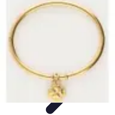
Astuces Anti Stress
Astuces Naturelles
Astuces Pratiques
Méditation et
Relaxation
Routines et Habitudes
Techniques de Relaxation
Astuces Anti Stress