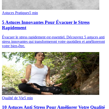
Astuces Pratiques
5
min
5 Astuces Innovantes Pour Évacuer le Stress
Rapidement
Évacuer le stress rapidement est essentiel. Découvrez 5 astuces anti
stress innovantes qui transformeront votre quotidien et amélioreront
votre bien-être.
Qualité de Vie
5
min
10 Astuces Anti Stress Pour Améliorer Votre Qualité