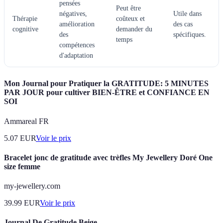
pensées
Peut être
négatives,
Utile dans
Thérapie
coûteux et
amélioration
des cas
cognitive
demander du
des
spécifiques.
temps
compétences
d'adaptation
Mon Journal pour Pratiquer la GRATITUDE: 5 MINUTES
PAR JOUR pour cultiver BIEN-ÊTRE et CONFIANCE EN
SOI
Ammareal FR
5.07
EUR
Voir le prix
Bracelet jonc de gratitude avec trèfles My Jewellery Doré One
size femme
my-jewellery.com
39.99
EUR
Voir le prix
Journal De Gratitude Beige