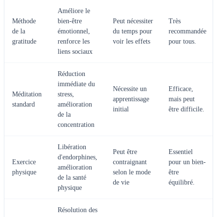
Améliore le
Méthode
bien-être
Peut nécessiter
Très
de la
émotionnel,
du temps pour
recommandée
gratitude
renforce les
voir les effets
pour tous.
liens sociaux
Réduction
immédiate du
Nécessite un
Efficace,
Méditation
stress,
apprentissage
mais peut
standard
amélioration
initial
être difficile.
de la
concentration
Libération
Peut être
Essentiel
d'endorphines,
Exercice
contraignant
pour un bien-
amélioration
physique
selon le mode
être
de la santé
de vie
équilibré.
physique
Résolution des