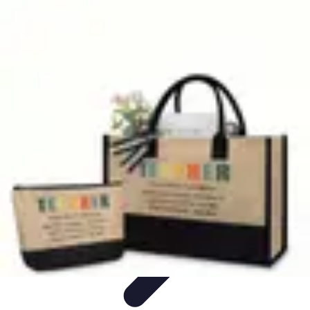
Astuces Anti Stress
Astuces Naturelles
Astuces Pratiques
Méditation et
Relaxation
Routines et Habitudes
Techniques de Relaxation
Astuces Anti Stress