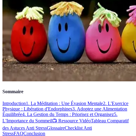
Sommaire
Introduction
1. La Méditation : Une Évasion Mentale
2. L'Exercice
Physique : Libération d'Endorphines
3. Adoptez une Alimentation
Équilibrée
4. La Gestion du Temps : Priorisez et Organisez
5.
L'Importance du Sommeil
📺 Ressource Vidéo
Tableau Comparatif
des Astuces Anti Stress
Glossaire
Checklist Anti
Stress
FAQ
Conclusion