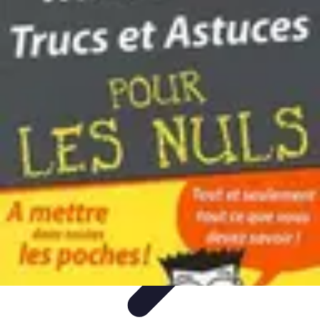
Astuces Anti Stress
Astuces Naturelles
Astuces Pratiques
Méditation et
Relaxation
Routines et Habitudes
Techniques de Relaxation
Astuces Anti Stress