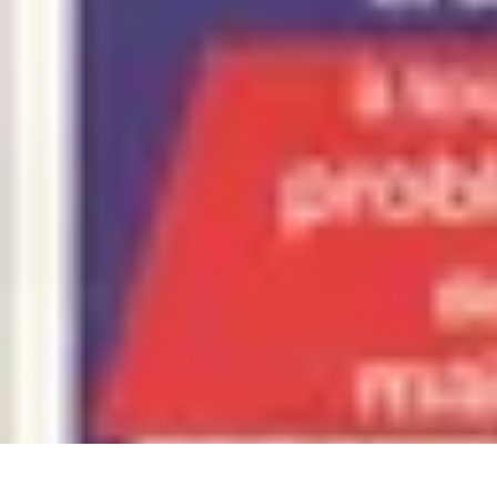
Astuces Anti Stress
Astuces Naturelles
Astuces Pratiques
Méditation et Relaxation
Routines
Astuces Anti Stress