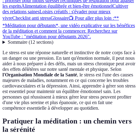
: prioriser pour moins stresser
Techniques de respiration pour apaiser
les esprits
Alimentation équilibrée et bien-être émotionnel
Cultiver
des relations saines
Loisirs créatifs : s'évader pour mieux
vivre
Checklist anti stress
Glossaire
📺 Pour aller plus loin :**
*Méditation pour débutants*, une vidéo explicative sur les bénéfices
de la méditation et comment la commencer. Recherchez sur
YouTube : "méditation pour débutants 2026".
Sommaire
(
12
sections
)
Le stress est une réponse naturelle et instinctive de notre corps face à
un danger ou une pression. En tant qu'émotion normale, il peut nous
aider à nous préparer à des défis, mais un stress chronique peut avoir
des effets délétères sur notre santé mentale et physique. Selon
l'Organisation Mondiale de la Santé
, le stress est l'une des causes
majeures de maladies, notamment en ce qui concerne les troubles
cardiovasculaires et la dépression. Ainsi, apprendre à gérer son stress
est essentiel pour maintenir un équilibre émotionnel sain. Les
personnes qui réussissent à mieux gérer leur stress peuvent profiter
d'une vie plus sereine et plus épanouie, ce qui en fait une
compétence essentielle à développer au quotidien.
Pratiquer la méditation : un chemin vers
la sérénité