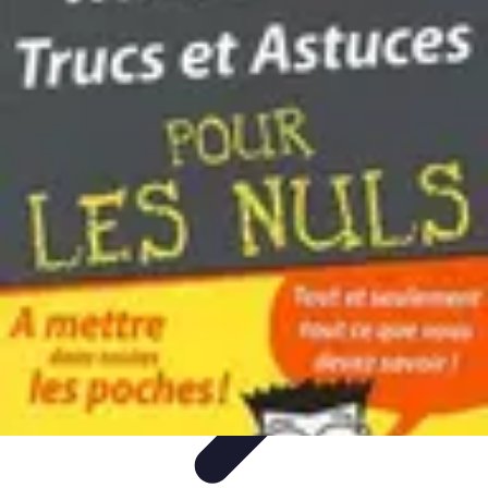
Astuces Anti Stress
Astuces Naturelles
Astuces Pratiques
Méditation et
Relaxation
Routines et Habitudes
Techniques de Relaxation
Astuces Anti Stress