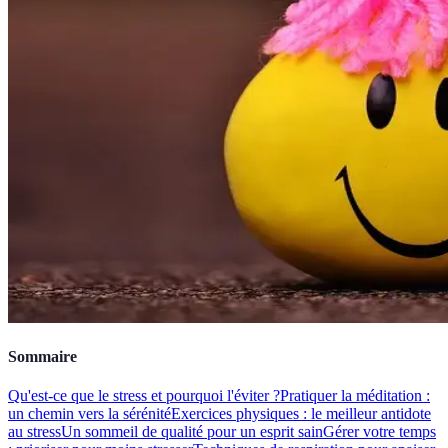
Sommaire
Qu'est-ce que le stress et pourquoi l'éviter ?
Pratiquer la méditation :
un chemin vers la sérénité
Exercices physiques : le meilleur antidote
au stress
Un sommeil de qualité pour un esprit sain
Gérer votre temps