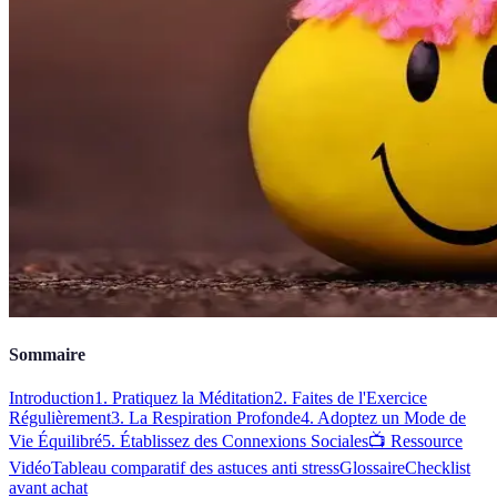
Sommaire
Introduction
1. Pratiquez la Méditation
2. Faites de l'Exercice
Régulièrement
3. La Respiration Profonde
4. Adoptez un Mode de
Vie Équilibré
5. Établissez des Connexions Sociales
📺 Ressource
Vidéo
Tableau comparatif des astuces anti stress
Glossaire
Checklist
avant achat