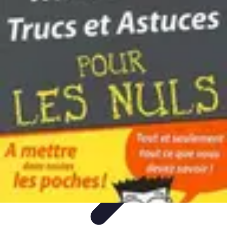
Astuces Anti Stress
Astuces Naturelles
Astuces Pratiques
Méditation et
Relaxation
Routines et Habitudes
Techniques de Relaxation
Astuces Anti Stress