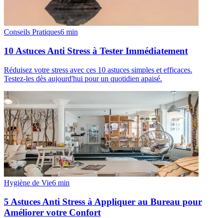
Conseils Pratiques
6
min
10 Astuces Anti Stress à Tester Immédiatement
Réduisez votre stress avec ces 10 astuces simples et efficaces.
Testez-les dès aujourd'hui pour un quotidien apaisé.
Hygiène de Vie
6
min
5 Astuces Anti Stress à Appliquer au Bureau pour
Améliorer votre Confort