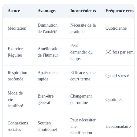
Astuce
Avantages
Inconvénients
Fréquence reco
Diminution
Nécessite de la
Méditation
Quotidienne
de l'anxiété
pratique
Peut
Exercice
Amélioration
demander du
3-5 fois par sema
Régulier
de l'humeur
temps
Respiration
Apaisement
Efficace sur le
Quand stressé
profonde
rapide
court terme
Mode de
Bien-être
Changement
vie
Quotidien
général
de routine
équilibré
Peut nécessiter
Connexions
Soutien
une
Hebdomadaire
sociales
émotionnel
planification