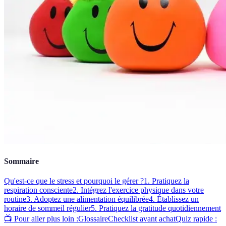
Sommaire
Qu'est-ce que le stress et pourquoi le gérer ?
1. Pratiquez la
respiration consciente
2. Intégrez l'exercice physique dans votre
routine
3. Adoptez une alimentation équilibrée
4. Établissez un
horaire de sommeil régulier
5. Pratiquez la gratitude quotidiennement
📺 Pour aller plus loin :
Glossaire
Checklist avant achat
Quiz rapide :