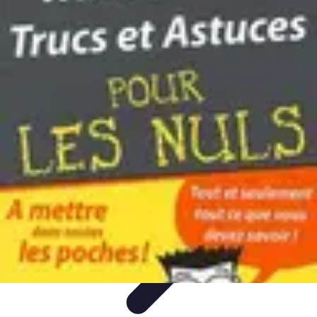
Astuces Anti Stress
Astuces Naturelles
Astuces Pratiques
Méditation et
Relaxation
Routines et Habitudes
Techniques de Relaxation
Astuces Anti Stress