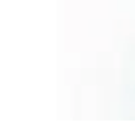
Astuces Anti Stress
Astuces Naturelles
Astuces Pratiques
Méditation et Relaxation
Routines
Astuces Anti Stress