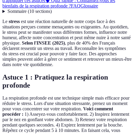
d'appliquer ces astuces
🧠 Quiz rapide : Connaissez-vous les
bienfaits de la respiration profonde ?
FAQ
Glossaire
Sommaire
(
10
sections
)
Le
stress
est une réaction naturelle de notre corps face à des
situations perçues comme menaçantes ou exigeantes. Au quotidien,
le stress peut se manifester sous différentes formes, influence notre
humeur, affecte notre concentration et peut même nuire à notre santé
physique.
Selon l'INSEE (2025)
, plus de 40% des Français
déclarent ressentir un stress au travail. Reconnaître les symptômes
du stress est crucial pour pouvoir y faire face. Des approches
simples peuvent aider à gérer ce sentiment et retrouver un mieux-être
dans notre vie quotidienne.
Astuce 1 : Pratiquez la respiration
profonde
La respiration profonde est une technique simple mais efficace pour
réduire le stress. Lors d'une situation stressante, prenez un moment
pour vous concentrer sur votre respiration.
Voici comment
procéder :
1) Asseyez-vous confortablement. 2) Inspirez lentement
par le nez en gonflant votre abdomen. 3) Retenez votre respiration
pendant quelques secondes. 4) Expirez lentement par la bouche.
Répétez ce cycle pendant 5 à 10 minutes. En faisant cela, vous