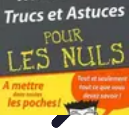
Astuces Anti Stress
Astuces Naturelles
Astuces Pratiques
Méditation et
Relaxation
Routines et Habitudes
Techniques de Relaxation
Astuces Anti Stress