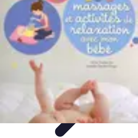
Astuces Anti Stress
Astuces Naturelles
Astuces Pratiques
Méditation et
Relaxation
Routines et Habitudes
Techniques de Relaxation
Astuces Anti Stress