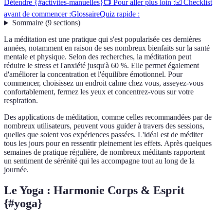
Détendre {#activites-manuelles}
📺 Pour aller plus loin :
☑️ Checklist
avant de commencer :
Glossaire
Quiz rapide :
Sommaire
(
9
sections
)
La méditation est une pratique qui s'est popularisée ces dernières
années, notamment en raison de ses nombreux bienfaits sur la santé
mentale et physique. Selon des recherches, la méditation peut
réduire le stress et l'anxiété jusqu'à 60 %. Elle permet également
d'améliorer la concentration et l'équilibre émotionnel. Pour
commencer, choisissez un endroit calme chez vous, asseyez-vous
confortablement, fermez les yeux et concentrez-vous sur votre
respiration.
Des applications de méditation, comme celles recommandées par de
nombreux utilisateurs, peuvent vous guider à travers des sessions,
quelles que soient vos expériences passées. L'idéal est de méditer
tous les jours pour en ressentir pleinement les effets. Après quelques
semaines de pratique régulière, de nombreux méditants rapportent
un sentiment de sérénité qui les accompagne tout au long de la
journée.
Le Yoga : Harmonie Corps & Esprit
{#yoga}