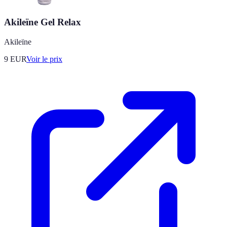
Akileïne Gel Relax
Akileïne
9
EUR
Voir le prix