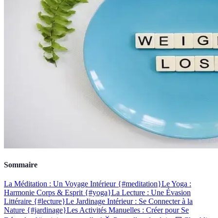
Sommaire
La Méditation : Un Voyage Intérieur {#meditation}
Le Yoga :
Harmonie Corps & Esprit {#yoga}
La Lecture : Une Évasion
Littéraire {#lecture}
Le Jardinage Intérieur : Se Connecter à la
Nature {#jardinage}
Les Activités Manuelles : Créer pour Se