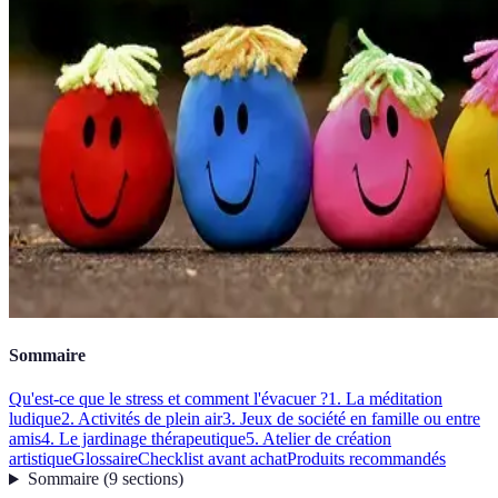
Sommaire
Qu'est-ce que le stress et comment l'évacuer ?
1. La méditation
ludique
2. Activités de plein air
3. Jeux de société en famille ou entre
amis
4. Le jardinage thérapeutique
5. Atelier de création
artistique
Glossaire
Checklist avant achat
Produits recommandés
Sommaire
(
9
sections
)