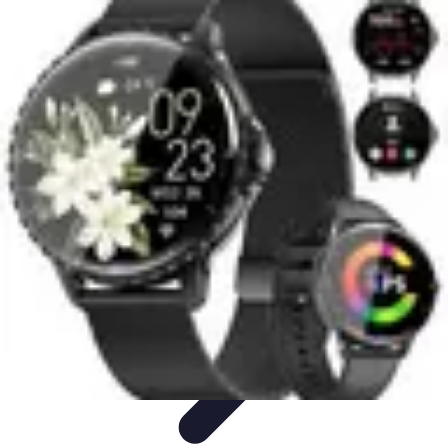
Astuces Anti Stress
Astuces Naturelles
Astuces Pratiques
Méditation et
Relaxation
Routines et Habitudes
Techniques de Relaxation
Astuces Anti Stress