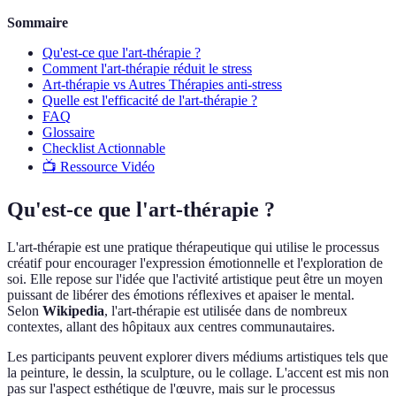
Sommaire
Qu'est-ce que l'art-thérapie ?
Comment l'art-thérapie réduit le stress
Art-thérapie vs Autres Thérapies anti-stress
Quelle est l'efficacité de l'art-thérapie ?
FAQ
Glossaire
Checklist Actionnable
📺 Ressource Vidéo
Qu'est-ce que l'art-thérapie ?
L'art-thérapie est une pratique thérapeutique qui utilise le processus
créatif pour encourager l'expression émotionnelle et l'exploration de
soi. Elle repose sur l'idée que l'activité artistique peut être un moyen
puissant de libérer des émotions réflexives et apaiser le mental.
Selon
Wikipedia
, l'art-thérapie est utilisée dans de nombreux
contextes, allant des hôpitaux aux centres communautaires.
Les participants peuvent explorer divers médiums artistiques tels que
la peinture, le dessin, la sculpture, ou le collage. L'accent est mis non
pas sur l'aspect esthétique de l'œuvre, mais sur le processus