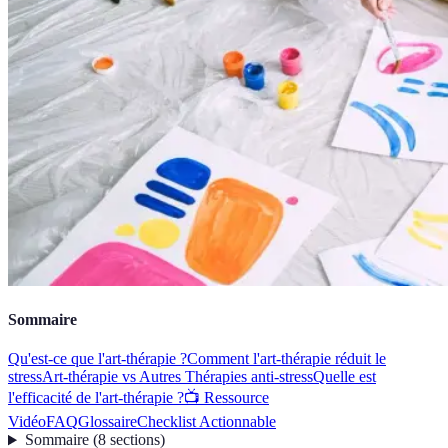
Sommaire
Qu'est-ce que l'art-thérapie ?
Comment l'art-thérapie réduit le
stress
Art-thérapie vs Autres Thérapies anti-stress
Quelle est
l'efficacité de l'art-thérapie ?
📺 Ressource
Vidéo
FAQ
Glossaire
Checklist Actionnable
Sommaire
(
8
sections
)