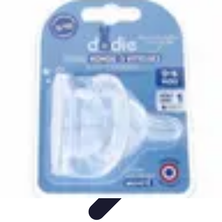
Astuces Anti Stress
Astuces Naturelles
Astuces Pratiques
Méditation et
Relaxation
Routines et Habitudes
Techniques de Relaxation
Astuces Anti Stress