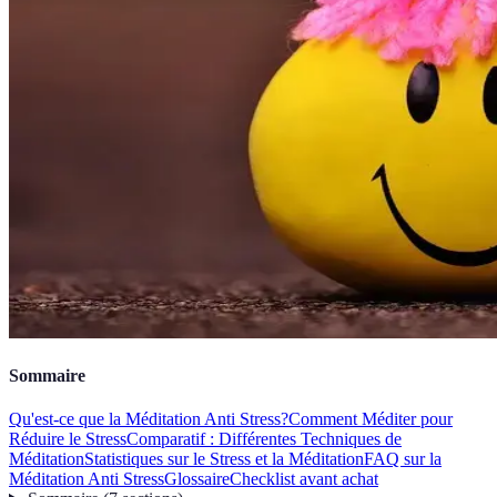
Sommaire
Qu'est-ce que la Méditation Anti Stress?
Comment Méditer pour
Réduire le Stress
Comparatif : Différentes Techniques de
Méditation
Statistiques sur le Stress et la Méditation
FAQ sur la
Méditation Anti Stress
Glossaire
Checklist avant achat