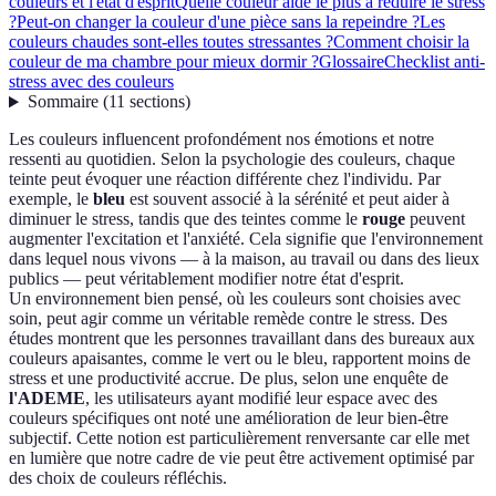
couleurs et l'état d'esprit
Quelle couleur aide le plus à réduire le stress
?
Peut-on changer la couleur d'une pièce sans la repeindre ?
Les
couleurs chaudes sont-elles toutes stressantes ?
Comment choisir la
couleur de ma chambre pour mieux dormir ?
Glossaire
Checklist anti-
stress avec des couleurs
Sommaire
(
11
sections
)
Les couleurs influencent profondément nos émotions et notre
ressenti au quotidien. Selon la psychologie des couleurs, chaque
teinte peut évoquer une réaction différente chez l'individu. Par
exemple, le
bleu
est souvent associé à la sérénité et peut aider à
diminuer le stress, tandis que des teintes comme le
rouge
peuvent
augmenter l'excitation et l'anxiété. Cela signifie que l'environnement
dans lequel nous vivons — à la maison, au travail ou dans des lieux
publics — peut véritablement modifier notre état d'esprit.
Un environnement bien pensé, où les couleurs sont choisies avec
soin, peut agir comme un véritable remède contre le stress. Des
études montrent que les personnes travaillant dans des bureaux aux
couleurs apaisantes, comme le vert ou le bleu, rapportent moins de
stress et une productivité accrue. De plus, selon une enquête de
l'ADEME
, les utilisateurs ayant modifié leur espace avec des
couleurs spécifiques ont noté une amélioration de leur bien-être
subjectif. Cette notion est particulièrement renversante car elle met
en lumière que notre cadre de vie peut être activement optimisé par
des choix de couleurs réfléchis.