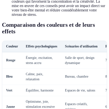
couleurs qui favorisent la concentration et la créativité. La
mise en œuvre de ces conseils peut avoir un impact direct sur
votre bien-être mental et réduire considérablement votre
niveau de stress.
Comparaison des couleurs et de leurs
effets
Couleur
Effets psychologiques
Scénarios d'utilisation
Po
Énergie, excitation,
Salle de sport, design
Rouge
7
stress accru
dynamique
Calme, paix,
Bleu
Bureau, chambre
8
relaxation
Vert
Équilibre, harmonie
Espaces de vie, salons
7
Optimisme, joie,
Espaces créatifs,
Jaune
stimulation excessive
6