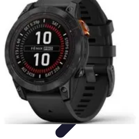
Astuces Anti Stress
Astuces Naturelles
Astuces Pratiques
Méditation et
Relaxation
Routines et Habitudes
Techniques de Relaxation
Astuces Anti Stress