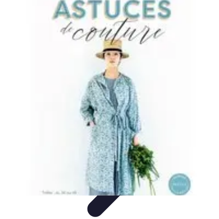
Astuces Anti Stress
Astuces Naturelles
Astuces Pratiques
Méditation et
Relaxation
Routines et Habitudes
Techniques de Relaxation
Astuces Anti Stress