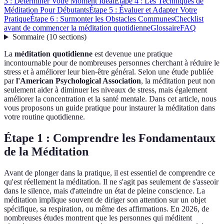
3 : Déterminer Votre Moment Idéal
Étape 4 : Les Techniques de
Méditation Pour Débutants
Étape 5 : Évaluer et Adapter Votre
Pratique
Étape 6 : Surmonter les Obstacles Communes
Checklist
avant de commencer la méditation quotidienne
Glossaire
FAQ
Sommaire
(
10
sections
)
La
méditation quotidienne
est devenue une pratique
incontournable pour de nombreuses personnes cherchant à réduire le
stress et à améliorer leur bien-être général. Selon une étude publiée
par
l'American Psychological Association
, la méditation peut non
seulement aider à diminuer les niveaux de stress, mais également
améliorer la concentration et la santé mentale. Dans cet article, nous
vous proposons un guide pratique pour instaurer la méditation dans
votre routine quotidienne.
Étape 1 : Comprendre les Fondamentaux
de la Méditation
Avant de plonger dans la pratique, il est essentiel de comprendre ce
qu'est réellement la méditation. Il ne s'agit pas seulement de s'asseoir
dans le silence, mais d'atteindre un état de pleine conscience. La
méditation implique souvent de diriger son attention sur un objet
spécifique, sa respiration, ou même des affirmations. En 2026, de
nombreuses études montrent que les personnes qui méditent