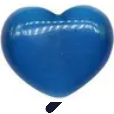
Astuces Anti Stress
Astuces Naturelles
Astuces Pratiques
Méditation et
Relaxation
Routines et Habitudes
Techniques de Relaxation
Astuces Anti Stress