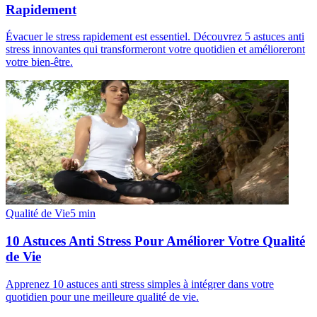
Rapidement
Évacuer le stress rapidement est essentiel. Découvrez 5 astuces anti
stress innovantes qui transformeront votre quotidien et amélioreront
votre bien-être.
Qualité de Vie
5
min
10 Astuces Anti Stress Pour Améliorer Votre Qualité
de Vie
Apprenez 10 astuces anti stress simples à intégrer dans votre
quotidien pour une meilleure qualité de vie.