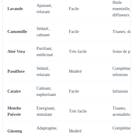
Huile
Apaisant,
Lavande
Facile
essentielle,
relaxant
diffuseurs
Sédatif,
Camomille
Facile
Tisanes, dé
calmant
Purifiant,
Aloé Vera
Très facile
Soins de pe
médicinal
Sédatif,
Complément
Passiflore
Modéré
relaxant
infusions
Calmant,
Cataire
Facile
Infusions
euphorisant
Menthe
Energisant,
Tisanes,
Très facile
Poivrée
stimulant
aromathérap
Adaptogène,
Complément
Ginseng
Modéré