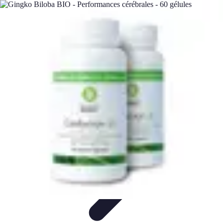
Astuces Anti Stress
Astuces Naturelles
Astuces Pratiques
Méditation et
Relaxation
Routines et Habitudes
Techniques de Relaxation
Astuces Anti Stress