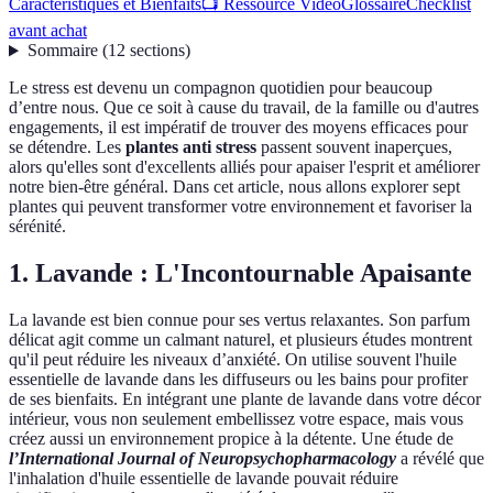
Caractéristiques et Bienfaits
📺 Ressource Vidéo
Glossaire
Checklist
avant achat
Sommaire
(
12
sections
)
Le stress est devenu un compagnon quotidien pour beaucoup
d’entre nous. Que ce soit à cause du travail, de la famille ou d'autres
engagements, il est impératif de trouver des moyens efficaces pour
se détendre. Les
plantes anti stress
passent souvent inaperçues,
alors qu'elles sont d'excellents alliés pour apaiser l'esprit et améliorer
notre bien-être général. Dans cet article, nous allons explorer sept
plantes qui peuvent transformer votre environnement et favoriser la
sérénité.
1. Lavande : L'Incontournable Apaisante
La lavande est bien connue pour ses vertus relaxantes. Son parfum
délicat agit comme un calmant naturel, et plusieurs études montrent
qu'il peut réduire les niveaux d’anxiété. On utilise souvent l'huile
essentielle de lavande dans les diffuseurs ou les bains pour profiter
de ses bienfaits. En intégrant une plante de lavande dans votre décor
intérieur, vous non seulement embellissez votre espace, mais vous
créez aussi un environnement propice à la détente. Une étude de
l’International Journal of Neuropsychopharmacology
a révélé que
l'inhalation d'huile essentielle de lavande pouvait réduire