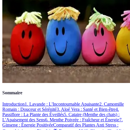
Sommaire
Introduction
1. Lavande : L'Incontournable Apaisante
2. Camomille
Romain : Douceur et Sérénité
3. Aloé Vera : Santé et Bien-être
4.
Passiflore : La Plante des Éveillés
5. Cataire (Menthe des chats) :
L'Apaisement des Sens
6. Menthe Poivrée : Fraîcheur et Énergie
7.
Ginseng : Énergie Positivée
Comparatif des Plantes Anti Stress :