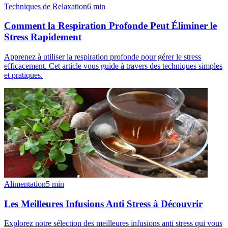
Techniques de Relaxation
6
min
Comment la Respiration Profonde Peut Éliminer le
Stress Rapidement
Apprenez à utiliser la respiration profonde pour gérer le stress
efficacement. Cet article vous guide à travers des techniques simples
et pratiques.
Alimentation
5
min
Les Meilleures Infusions Anti Stress à Découvrir
Explorez notre sélection des meilleures infusions anti stress qui vous