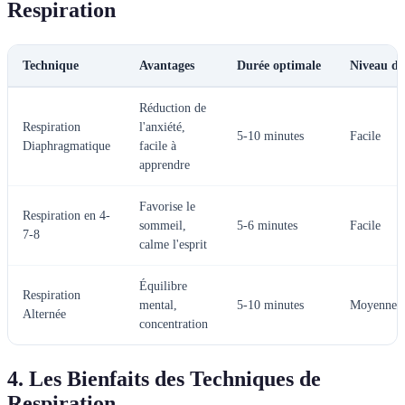
Respiration
Technique
Avantages
Durée optimale
Niveau de 
Réduction de
Respiration
l'anxiété,
5-10 minutes
Facile
Diaphragmatique
facile à
apprendre
Favorise le
Respiration en 4-
sommeil,
5-6 minutes
Facile
7-8
calme l'esprit
Équilibre
Respiration
mental,
5-10 minutes
Moyenne
Alternée
concentration
4. Les Bienfaits des Techniques de
Respiration