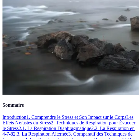
Sommaire
Introduction
1. Comprendre le Stress et Son Impact sur le Corps
Les
Effets Néfastes du Stress
2. Techniques de Respiration pour Évacuer
le Stress
2.1. La Respiration Diaphragmatique
2.2. La Respiration en
4-7-8
2.3. La Respiration Alternée
3. Comparatif des Techniques de