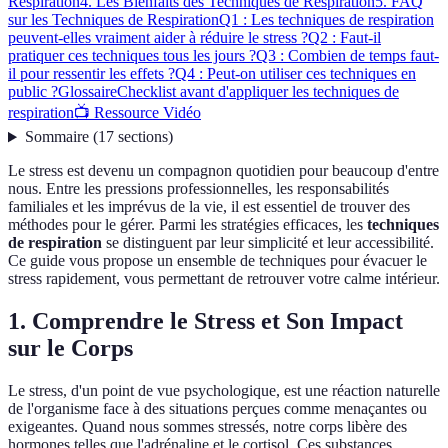
Respiration
4. Les Bienfaits des Techniques de Respiration
5. FAQ
sur les Techniques de Respiration
Q1 : Les techniques de respiration
peuvent-elles vraiment aider à réduire le stress ?
Q2 : Faut-il
pratiquer ces techniques tous les jours ?
Q3 : Combien de temps faut-
il pour ressentir les effets ?
Q4 : Peut-on utiliser ces techniques en
public ?
Glossaire
Checklist avant d'appliquer les techniques de
respiration
📺 Ressource Vidéo
Sommaire
(
17
sections
)
Le stress est devenu un compagnon quotidien pour beaucoup d'entre
nous. Entre les pressions professionnelles, les responsabilités
familiales et les imprévus de la vie, il est essentiel de trouver des
méthodes pour le gérer. Parmi les stratégies efficaces, les
techniques
de respiration
se distinguent par leur simplicité et leur accessibilité.
Ce guide vous propose un ensemble de techniques pour évacuer le
stress rapidement, vous permettant de retrouver votre calme intérieur.
1. Comprendre le Stress et Son Impact
sur le Corps
Le stress, d'un point de vue psychologique, est une réaction naturelle
de l'organisme face à des situations perçues comme menaçantes ou
exigeantes. Quand nous sommes stressés, notre corps libère des
hormones telles que l'adrénaline et le cortisol. Ces substances