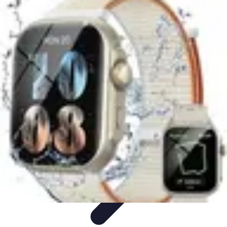
Astuces Anti Stress
Astuces Naturelles
Astuces Pratiques
Méditation et
Relaxation
Routines et Habitudes
Techniques de Relaxation
Astuces Anti Stress