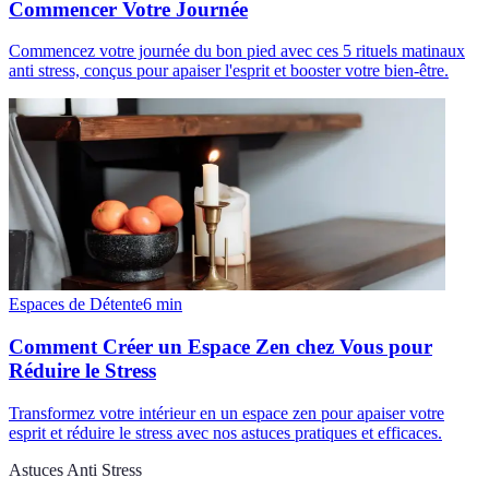
Commencer Votre Journée
Commencez votre journée du bon pied avec ces 5 rituels matinaux
anti stress, conçus pour apaiser l'esprit et booster votre bien-être.
Espaces de Détente
6
min
Comment Créer un Espace Zen chez Vous pour
Réduire le Stress
Transformez votre intérieur en un espace zen pour apaiser votre
esprit et réduire le stress avec nos astuces pratiques et efficaces.
Astuces Anti Stress