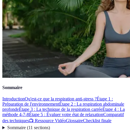
Sommaire
Introduction
Qu'est-ce que la respiration anti-stress ?
Étape 1 :
Préparation de l'environnement
Étape 2 : La respiration abdominale
profonde
Étape 3 : La technique de la respiration carrée
Étape 4 : La
méthode 4-7-8
Étape 5 : Évaluer votre état de relaxation
Comparatif
des techniques
📺 Ressource Vidéo
Glossaire
Checklist finale
Sommaire
(
11
sections
)