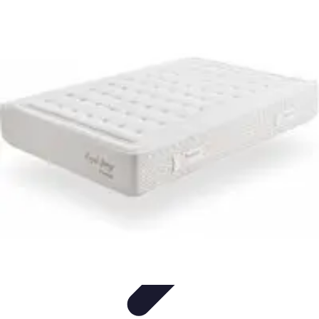
Astuces Anti Stress
Astuces Naturelles
Astuces Pratiques
Méditation et
Relaxation
Routines et Habitudes
Techniques de Relaxation
Astuces Anti Stress