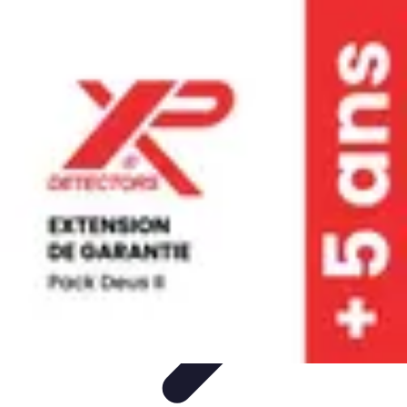
Astuces Anti Stress
Astuces Naturelles
Astuces Pratiques
Méditation et
Relaxation
Routines et Habitudes
Techniques de Relaxation
Astuces Anti Stress