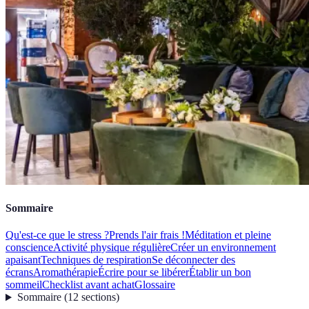
Sommaire
Qu'est-ce que le stress ?
Prends l'air frais !
Méditation et pleine
conscience
Activité physique régulière
Créer un environnement
apaisant
Techniques de respiration
Se déconnecter des
écrans
Aromathérapie
Écrire pour se libérer
Établir un bon
sommeil
Checklist avant achat
Glossaire
Sommaire
(
12
sections
)