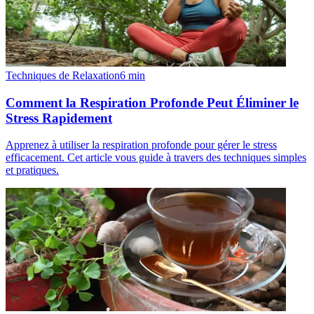
Techniques de Relaxation
6
min
Comment la Respiration Profonde Peut Éliminer le
Stress Rapidement
Apprenez à utiliser la respiration profonde pour gérer le stress
efficacement. Cet article vous guide à travers des techniques simples
et pratiques.