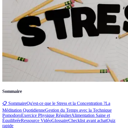
Sommaire
📋 Sommaire
Qu'est-ce que le Stress et la Concentration ?
La
Méditation Quotidienne
Gestion du Temps avec la Technique
Pomodoro
Exercice Physique Régulier
Alimentation Saine et
Équilibrée
Ressource Vidéo
Glossaire
Checklist avant achat
Quiz
rapide