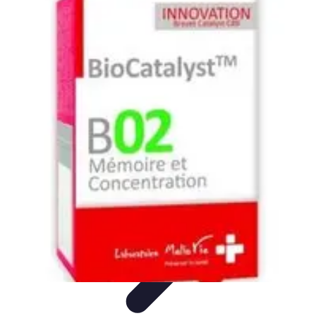
Astuces Anti Stress
Astuces Naturelles
Astuces Pratiques
Méditation et
Relaxation
Routines et Habitudes
Techniques de Relaxation
Astuces Anti Stress