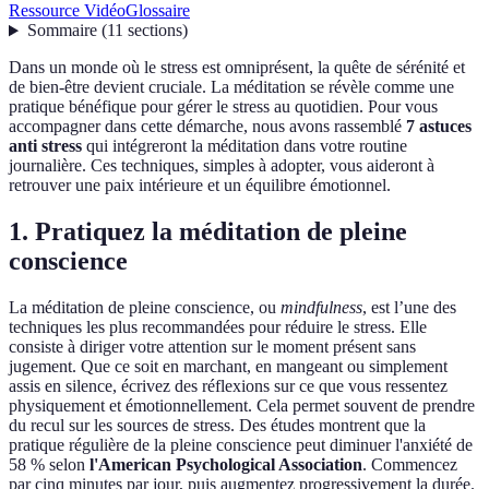
Ressource Vidéo
Glossaire
Sommaire
(
11
sections
)
Dans un monde où le stress est omniprésent, la quête de sérénité et
de bien-être devient cruciale. La méditation se révèle comme une
pratique bénéfique pour gérer le stress au quotidien. Pour vous
accompagner dans cette démarche, nous avons rassemblé
7 astuces
anti stress
qui intégreront la méditation dans votre routine
journalière. Ces techniques, simples à adopter, vous aideront à
retrouver une paix intérieure et un équilibre émotionnel.
1. Pratiquez la méditation de pleine
conscience
La méditation de pleine conscience, ou
mindfulness
, est l’une des
techniques les plus recommandées pour réduire le stress. Elle
consiste à diriger votre attention sur le moment présent sans
jugement. Que ce soit en marchant, en mangeant ou simplement
assis en silence, écrivez des réflexions sur ce que vous ressentez
physiquement et émotionnellement. Cela permet souvent de prendre
du recul sur les sources de stress. Des études montrent que la
pratique régulière de la pleine conscience peut diminuer l'anxiété de
58 % selon
l'American Psychological Association
. Commencez
par cinq minutes par jour, puis augmentez progressivement la durée.