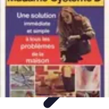
Astuces Anti Stress
Astuces Naturelles
Astuces Pratiques
Méditation et
Relaxation
Routines et Habitudes
Techniques de Relaxation
Astuces Anti Stress