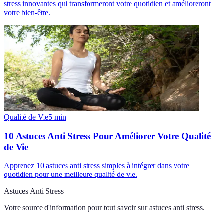
stress innovantes qui transformeront votre quotidien et amélioreront
votre bien-être.
Qualité de Vie
5
min
10 Astuces Anti Stress Pour Améliorer Votre Qualité
de Vie
Apprenez 10 astuces anti stress simples à intégrer dans votre
quotidien pour une meilleure qualité de vie.
Astuces Anti Stress
Votre source d'information pour tout savoir sur
astuces anti stress
.