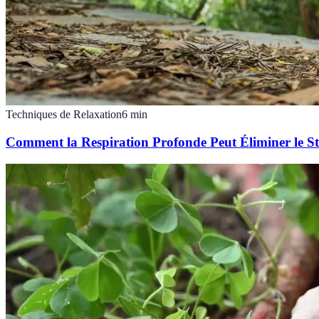
Techniques de Relaxation
6
min
Comment la Respiration Profonde Peut Éliminer le S