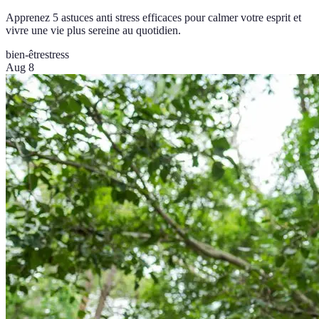
Apprenez 5 astuces anti stress efficaces pour calmer votre esprit et
vivre une vie plus sereine au quotidien.
bien-être
stress
Aug 8