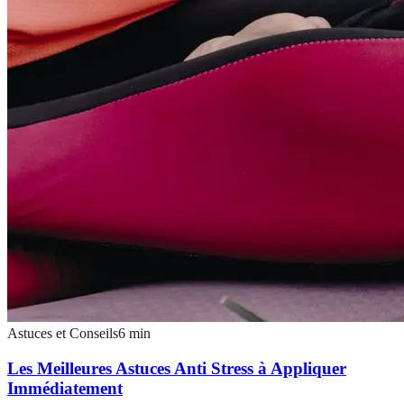
Astuces et Conseils
6
min
Les Meilleures Astuces Anti Stress à Appliquer
Immédiatement