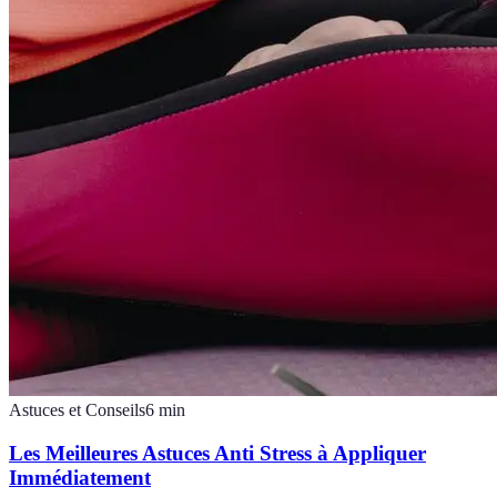
Astuces et Conseils
6
min
Les Meilleures Astuces Anti Stress à Appliquer
Immédiatement