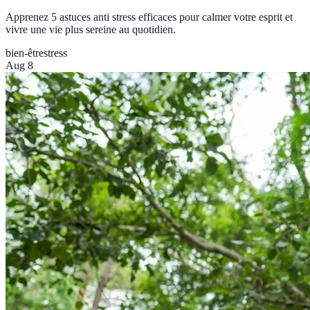
Apprenez 5 astuces anti stress efficaces pour calmer votre esprit et
vivre une vie plus sereine au quotidien.
bien-être
stress
Aug 8