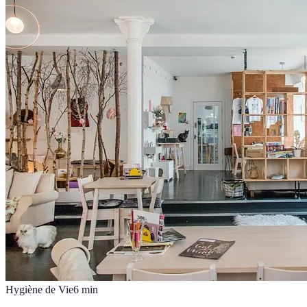
Hygiène de Vie
6
min