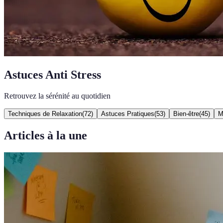
Astuces Anti Stress
Retrouvez la sérénité au quotidien
Techniques de Relaxation
(
72
)
Astuces Pratiques
(
53
)
Bien-être
(
45
)
M
Articles à la une