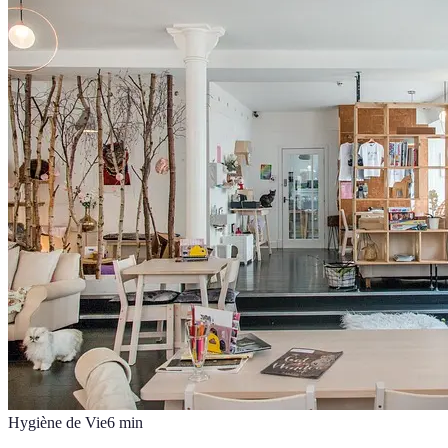
Hygiène de Vie
6
min