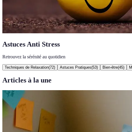
Astuces Anti Stress
Retrouvez la sérénité au quotidien
Techniques de Relaxation
(
72
)
Astuces Pratiques
(
53
)
Bien-être
(
45
)
M
Articles à la une