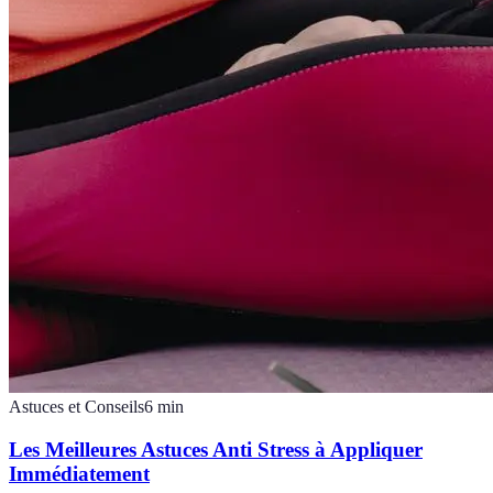
Astuces et Conseils
6
min
Les Meilleures Astuces Anti Stress à Appliquer
Immédiatement