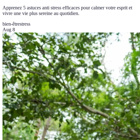
Apprenez 5 astuces anti stress efficaces pour calmer votre esprit et
vivre une vie plus sereine au quotidien.
bien-être
stress
Aug 8