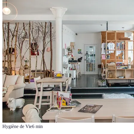
Hygiène de Vie
6
min