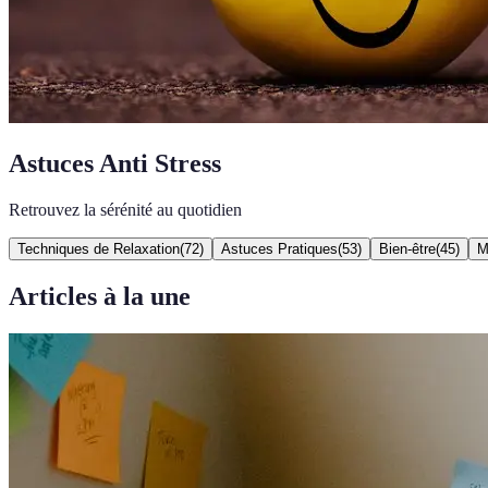
Astuces Anti Stress
Retrouvez la sérénité au quotidien
Techniques de Relaxation
(
72
)
Astuces Pratiques
(
53
)
Bien-être
(
45
)
M
Articles à la une